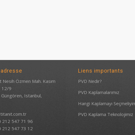
 adresse
Liens importants
 Nesih Özmen Mah. Kasım
PVD Nedir?
: 12/9
PVD Kaplamalarımız
 Güngören, Istanbul,
e
Hangi Kaplamayı Seçmeliyi
titanit.com.tr
PVD Kaplama Teknolojimiz
0 212 547 71 96
0 212 547 73 12