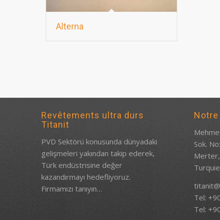
Alterna
Revêtements ultra durs
Notre
Titanit
Mehmet
PVD Sektörü konusunda dünyadaki
Sok. No
gelişmeleri yakından takip ederek,
Merter,
Türk endüstrisine değer
Turqui
kazandırmayı hedefliyoruz.
titanit@
Firmamızı tanıyın…
Tel: +9
Tel: +9