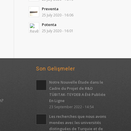
Preventa
25 July 2020 - 16:06
Potenta
25 July 2020 - 16:01
Son Gelişmeler
Notre Nouvelle Étude dans le
Cadre du Projet de R&D
TÜBITAK-TEYDEB A Été Publiée
m?
En Ligne
23 September 2022 - 14:54
Les recherches que nous avons
menées avec les universités
distinguées de Turquie et de