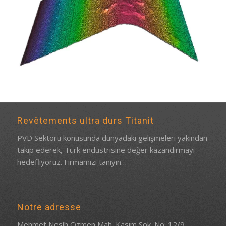
Revêtements ultra durs Titanit
PVD Sektörü konusunda dünyadaki gelişmeleri yakından
takip ederek, Türk endüstrisine değer kazandırmayı
hedefliyoruz.
Firmamızı tanıyın…
Notre adresse
Mehmet Nesih Özmen Mah. Kasım Sok. No: 12/9