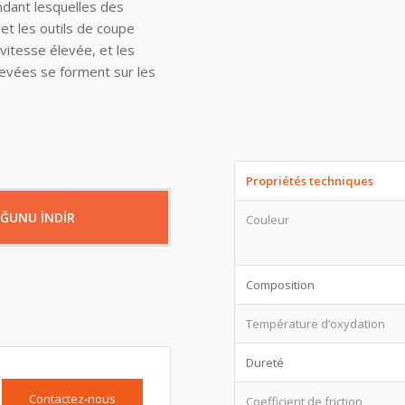
ndant lesquelles des
t les outils de coupe
 vitesse élevée, et les
levées se forment sur les
Propriétés techniques
OĞUNU İNDİR
Couleur
Composition
Température d’oxydation
Dureté
Contactez-nous
Coefficient de friction