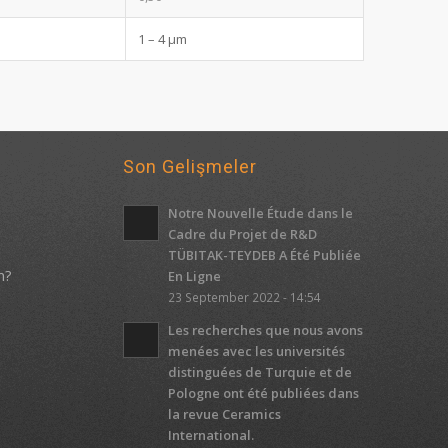
1 – 4 μm
Son Gelişmeler
Notre Nouvelle Étude dans le
Cadre du Projet de R&D
TÜBITAK-TEYDEB A Été Publiée
m?
En Ligne
23 September 2022 - 14:54
Les recherches que nous avons
menées avec les universités
distinguées de Turquie et de
Pologne ont été publiées dans
la revue Ceramics
International.