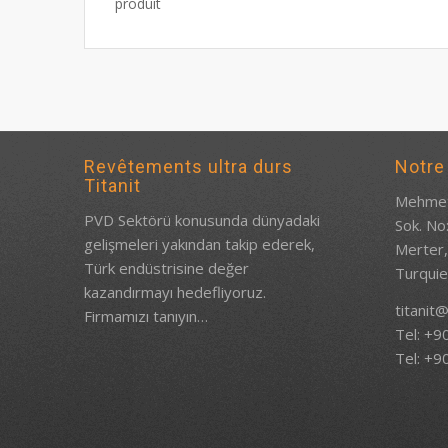
produit
Revêtements ultra durs
Notre
Titanit
Mehmet
PVD Sektörü konusunda dünyadaki
Sok. No
gelişmeleri yakından takip ederek,
Merter,
Türk endüstrisine değer
Turqui
kazandırmayı hedefliyoruz.
titanit@
Firmamızı tanıyın…
Tel: +9
Tel: +9