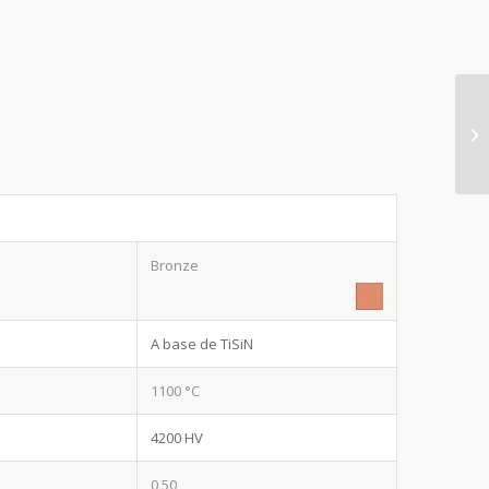
Bronze
A base de TiSiN
1100 °C
4200 HV
0,50