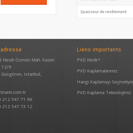
Epaisseur de revêtement
 adresse
Liens importants
 Nesih Özmen Mah. Kasım
PVD Nedir?
: 12/9
PVD Kaplamalarımız
 Güngören, Istanbul,
e
Hangi Kaplamayı Seçmeliyi
titanit.com.tr
PVD Kaplama Teknolojimiz
0 212 547 71 96
0 212 547 73 12